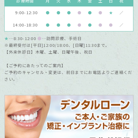
診療時間
月
火
水
木
金
土
日
祝
9:00-12:30
●
●
●
●
●
●
★
／
14:00-18:30
●
●
●
●
●
●
●
／
★
…8:30-12:00
●
…訪問診療、手術日
※最終受付は[平日]12:00/18:00、[日曜]11:30まで。
【外来休診日】木曜、土曜、日曜午後、祝日
【ご予約にあたってのご案内】
ご予約のキャンセル・変更は、前日までにお電話よりご連絡くだ
さい。