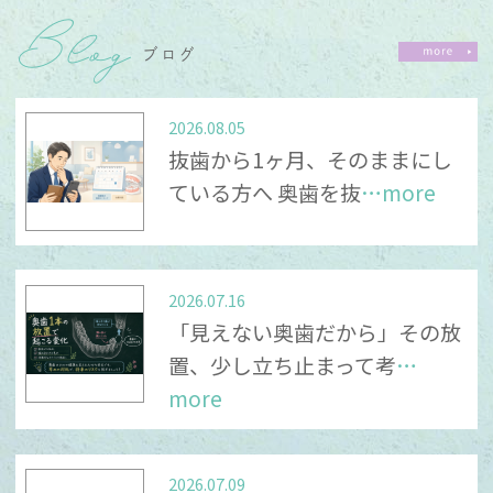
Blog
かけいたしますが、ご理解とご協力のほどよろ
しくお願いいたします。
ブログ
2026.06.03
2026.08.05
6月休診のお知らせ
抜歯から1ヶ月、そのままにし
ている方へ 奥歯を抜
…more
5日(金）、7日(日）、17 日(水）、24日(水）休
診となります。
代わりに、4日(木）、18日(木）、25日(木）、
2026.07.16
が診療となります。
「見えない奥歯だから」その放
置、少し立ち止まって考
…
ご迷惑をおかけいたしますが、宜しくお願い致
します。
more
2026.01.24
2月休診のお知らせ
2026.07.09