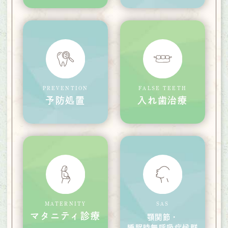
PREVENTION
FALSE TEETH
予防処置
入れ歯治療
MATERNITY
SAS
マタニティ診療
顎関節・
睡眠時無呼吸症候群