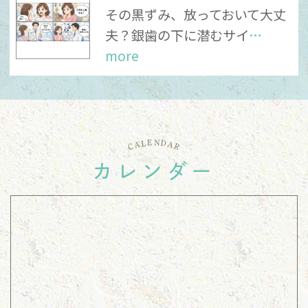
その黒ずみ、放っておいて大丈
11日（祝）、22日（日）、23日（祝）は休診
夫？銀歯の下に潜むサイ
…
となります。
more
代わりに、12日（木）、21日（土）、28日
（土）が診療となります。
ご迷惑をおかけいたしますが、宜しくお願い致
します。
E
N
D
L
A
A
C
R
カレンダー
2025.12.17
年末年始の休診のお知らせ
12/28~1/4まで休診となります。
ご迷惑をおかけいたしますが、宜しくお願いい
たします。