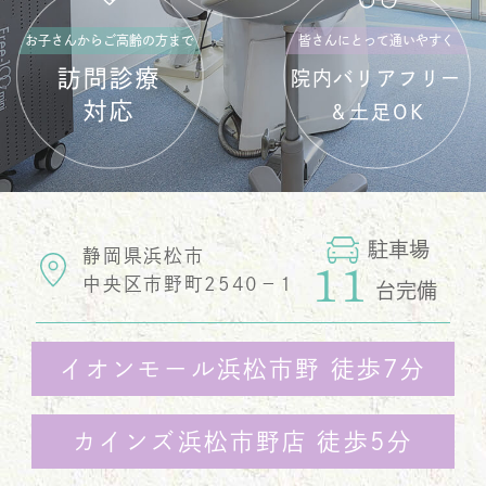
お子さんからご高齢の方まで
皆さんにとって通いやすく
訪問診療
院内バリアフリー
対応
＆土足OK
駐車場
静岡県浜松市
11
中央区市野町2540−1
台完備
イオンモール浜松市野 徒歩7分
カインズ浜松市野店 徒歩5分