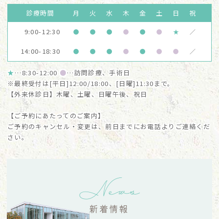
診療時間
月
火
水
木
金
土
日
祝
9:00-12:30
●
●
●
●
●
●
★
／
14:00-18:30
●
●
●
●
●
●
●
／
★
…8:30-12:00
●
…訪問診療、手術日
※最終受付は[平日]12:00/18:00、[日曜]11:30まで。
【外来休診日】木曜、土曜、日曜午後、祝日
【ご予約にあたってのご案内】
ご予約のキャンセル・変更は、前日までにお電話よりご連絡くだ
さい。
News
新着情報