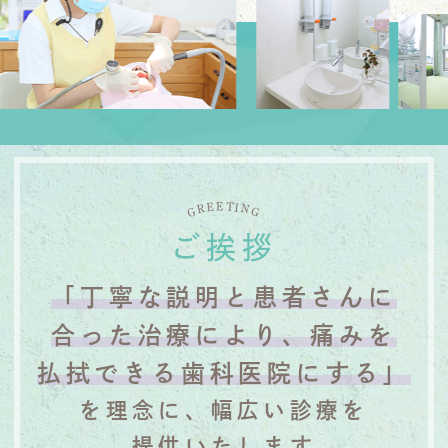
E
T
E
I
N
R
G
G
ご挨拶
「丁寧な説明と患者さんに
合った治療により、痛みを
払拭できる歯科医院にする」
を理念に、幅広い診療を
提供いたします