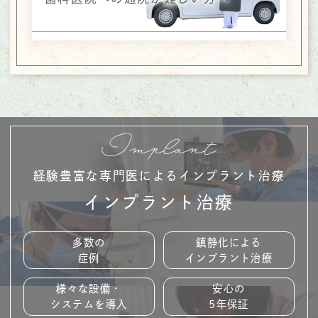
Implant
経験豊富な専門医によるインプラント治療
インプラント治療
多数の
鎮静化による
症例
インプラント
治療
様々な
設備・
安心の
システムを
導入
5年保証