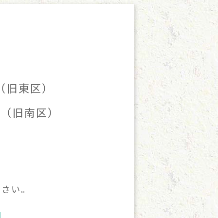
（旧東区）
区（旧南区）
ださい。