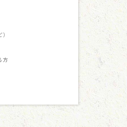
ど）
る方