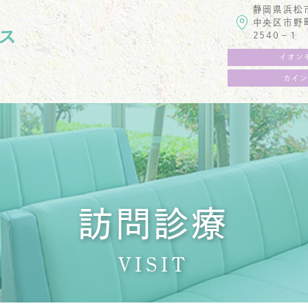
静岡県浜松
中央区市野
ス
2540−1
イオン
カイン
訪問診療
VISIT