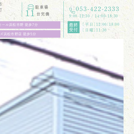
市
駐車場
053-422-2333
町
11
台完備
9:00-12:30 / 14:00-18:30
[平日]12:00/18:00
最終
モール浜松市野 徒歩7分
受付
[日曜]11:30
ズ浜松市野店 徒歩5分