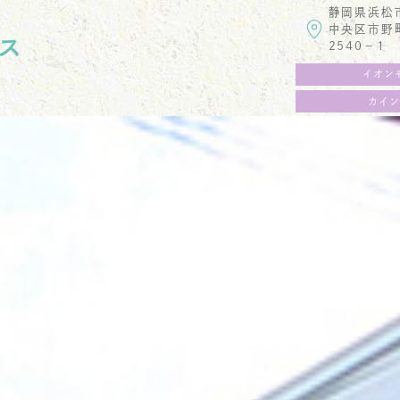
静岡県浜松
中央区市野
ス
2540−1
イオン
カイン