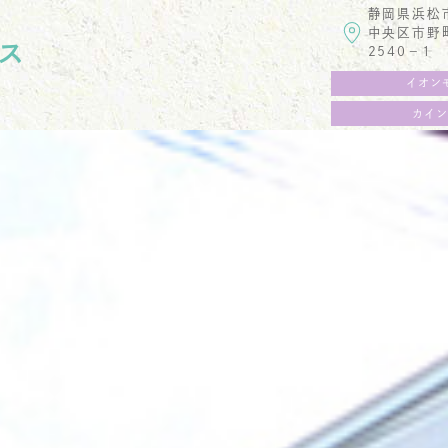
静岡県浜松
中央区市野
ス
2540−1
イオン
カイン