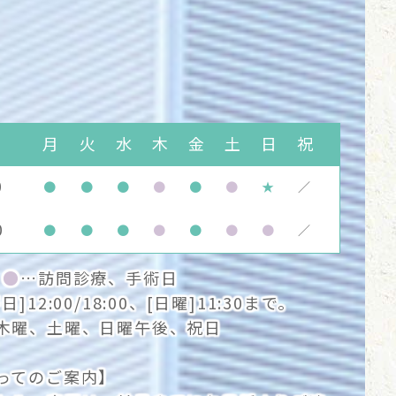
月
火
水
木
金
土
日
祝
0
●
●
●
●
●
●
★
／
0
●
●
●
●
●
●
●
／
0
●
…訪問診療、手術日
12:00/18:00、[日曜]11:30まで。
木曜、土曜、日曜午後、祝日
ってのご案内】