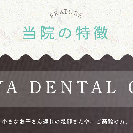
U
A
T
E
R
E
F
当院の特徴
YA DENTAL 
小さなお子さん連れの親御さんや、
ご高齢の方、