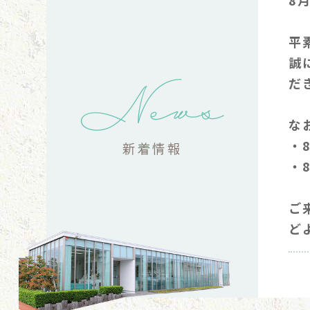
8
平
誠
News
だ
な
・
新着情報
・
ご
ど
202
6