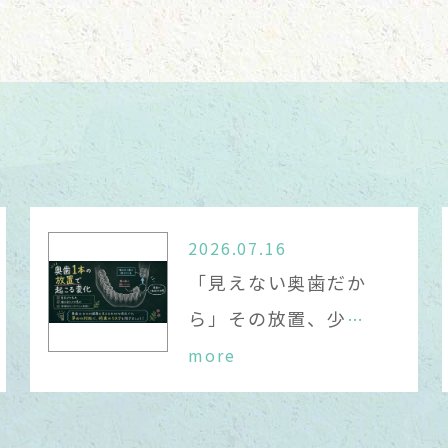
日(金）、7日(日）、17 日(水）、24日(水）休診
わりに、4日(木）、18日(木）、25日(木）、が
迷惑をおかけいたしますが、宜しくお願い致します
6.01.24
月休診のお知らせ
2026.07.16
「見えない奥歯だか
1日（祝）、22日（日）、23日（祝）は休診となり
ら」その放置、少
…
わりに、12日（木）、21日（土）、28日（土）
more
迷惑をおかけいたしますが、宜しくお願い致します
5.12.17