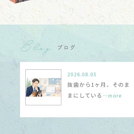
5
代
Blog
ご
ブログ
202
2
2026.08.05
抜歯から1ヶ月、そのま
1
まにしている
…more
代
ご
202