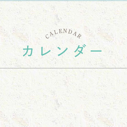
末年始の休診のお知らせ
2/28~1/4まで休診となります。
E
N
D
L
A
A
C
R
迷惑をおかけいたしますが、宜しくお願いいたしま
カレンダー