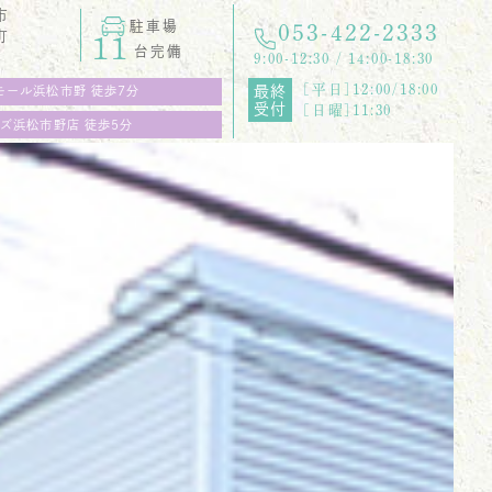
市
駐車場
053-422-2333
町
11
台完備
9:00-12:30 / 14:00-18:30
[平日]12:00/18:00
最終
モール浜松市野 徒歩7分
受付
[日曜]11:30
ズ浜松市野店 徒歩5分