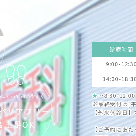
診療時間
9:00-12:3
14:00-18:3
★
…8:30-12:0
んにとって通いやすく
※最終受付は[平日]
バリアフリー
【外来休診日】
＆土足OK
【ご予約にあた