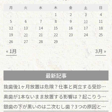
月
火
水
木
金
土
日
1
2
3
4
5
6
7
8
9
10
11
12
13
14
15
16
17
18
19
20
21
22
23
24
25
26
27
28
29
« 1月
3月 »
最新記事
抜歯後1ヶ月放置は危険？仕事と両立する受診目安とリスク解説
奥歯が1本ないまま放置する影響は？起こりうる変化と治療法を解説
銀歯の下が黒いのは二次むし歯？3つの原因と自分でできる見分け方