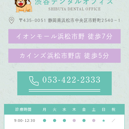
渋谷デンタルオフィス
SHIBUYA DENTAL OFFICE
〒435-0051 静岡県浜松市中央区市野町2540−1
イオンモール浜松市野 徒歩7分
カインズ浜松市野店 徒歩5分
053-422-2333
診療時間
月
火
水
木
金
土
日
祝
9:00-12:30
●
●
●
●
●
●
★
／