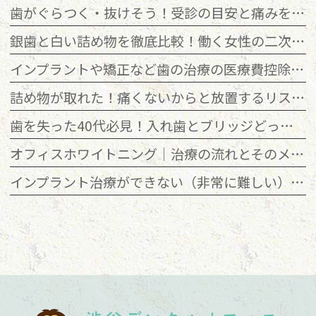
歯がぐらつく・抜けそう！受診の目安と痛みを抑え歯を残す治療法
銀歯と白い詰め物を徹底比較！働く女性の二次虫歯を防ぐ選び方
インプラントや矯正など歯の治療の医療費控除のやり方・スマホ申請
詰め物が取れた！痛くないからと放置するリスクと多忙な方の治療法
歯を失った40代必見！入れ歯とブリッジどっち？仕事や食事への影響
オフィスホワイトニング｜治療の流れとそのメリットを詳しく解説
インプラント治療ができない（非常に難しい）ケースとは？